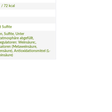
 / 72 kcal
t Sulfite
n, Sulfite, Unter
atmosphäre abgefüllt,
egulatoren: Weinsäure;,
isatoren (Metaweinsäure,
ensäure), Antioxidationsmittel (L-
insäure)