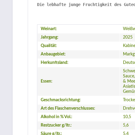
Die lebhafte junge Fruchtigkeit des Gute
Weinart:
Weißw
Jahrgang:
2025
Qualität:
Kabine
Anbaugebiet:
Markgr
Herkunftsland:
Deuts
Schwei
Sauce,
Essen:
& Meer
Asiati
Gemüs
Geschmacksrichtung:
Trock
Art des Flaschenverschlusses:
Drehv
Alkohol in % Vol.:
10,5
Restzucker g/ltr.:
5,6
Säure g/ltr.:
5,4