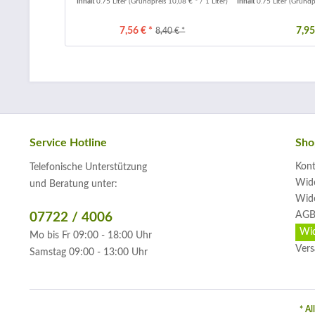
Inhalt
0.75 Liter
(Grundpreis 10,08 € * / 1 Liter)
Inhalt
0.75 Liter
(Grundpr
7,56 € *
7,95
8,40 € *
Service Hotline
Sho
Kont
Telefonische Unterstützung
Wide
und Beratung unter:
Wide
AGB
07722 / 4006
Wid
Mo bis Fr 09:00 - 18:00 Uhr
Vers
Samstag 09:00 - 13:00 Uhr
* Al