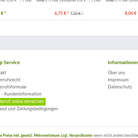
eis 10,60 € * / 1 Liter)
Inhalt
0.75 Liter
(Grundpreis 9,00 € * / 1 Liter)
Inhalt
0.75 Liter
(Grund
 € *
6,75 € *
8,06 € 
7,50 € *
p Service
Informatione
akt
Über uns
rrufsrecht
Impressum
rrufsformular
Datenschutz
 - Kundeninformation
erruf online einreichen
and und Zahlungsbedingungen
le Preise inkl. gesetzl. Mehrwertsteuer zzgl.
Versandkosten
wenn nicht anders beschrie