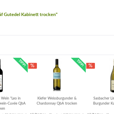
f Gutedel Kabinett trocken"
TIPP!
TIPP!
 Wein "Leo in
Kiefer Weissburgunder &
Sasbacher L
wein-Cuvée QbA
Chardonnay QbA trocken
Burgunder Ka
ken