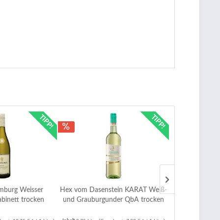
TIPP!
TIPP!
imburg Weisser
Hex vom Dasenstein KARAT Weiß-
Oberberg
binett trocken
und Grauburgunder QbA trocken
Grauburgunder