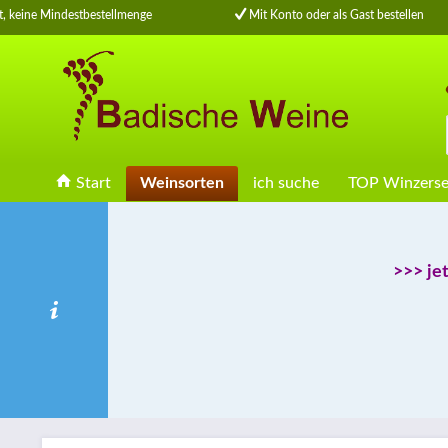
keine Mindestbestellmenge
Mit Konto oder als Gast bestellen
Start
Weinsorten
ich suche
TOP Winzerse
>>> je