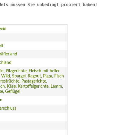
dels müssen Sie unbedingt probiert haben!
ein
tt
äflerland
chland
n, Pilzgerichte, Fleisch mit heller
 Wild, Spargel, Ragout, Pizza, Fisch
esfrüchte, Pastagerichte,
sch, Käse, Kartoffelgerichte, Lamm,
e, Geflügel
en
erschluss