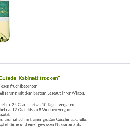
Gutedel Kabinett trocken"
iesen
fruchtbetonten
altgärung mit dem
bestem Lesegut
Ihrer Winzer.
ei ca. 25 Grad in etwa 10 Tagen vergären,
ei ca. 12 Grad bis zu
8 Wochen vergore
n.
esetzt
.
nd
aromatisch
mit einer
großen Geschmacksfülle
.
pfel, Birne und einer gewissen Nussaromatik.