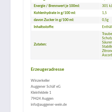
Energie / Brennwert je 100ml:
301 kJ
Kohlenhydrate in g/100 ml:
1,5
davon Zucker in g/100 ml:
0,5g
Inhaltsstoffe:
Enthäl
Traube
Schutz
Säurer
Zutaten:
Stabil
Zitron
Ascorb
Erzeugeradresse
Winzerkeller
Auggener Schäf eG
Kleinfeldele 1
79424 Auggen
info@auggener-wein.de