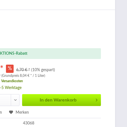
KTIONS-Rabatt
 *
6,70 € *
(10% gespart)
r (Grundpreis 8,04 € * / 1 Liter)
. Versandkosten
3-5 Werktage
In den
Warenkorb
en
Merken
43068