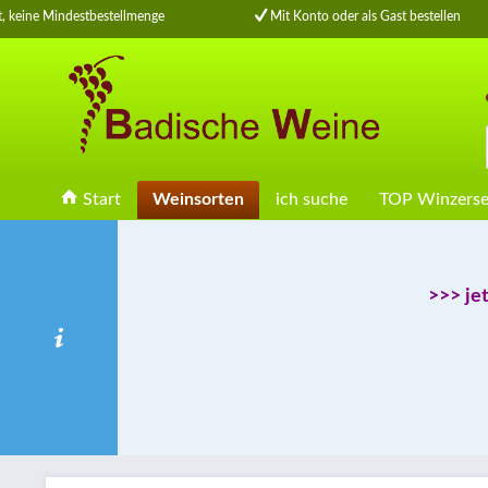
keine Mindestbestellmenge
Mit Konto oder als Gast bestellen
Start
Weinsorten
ich suche
TOP Winzerse
>>> je