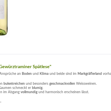
Gewürztraminer Spätlese"
e Ansprüche an
Boden
und
Klima
und beide sind im
Markgräflerland
vorha
von
bukettreichen
und besonders
geschmackvollen
Weissweinen.
 Gaumen schmeckt er
blumig
.
ihn im Abgang
vollmundig
und harmonisch erscheinen lässt.
.