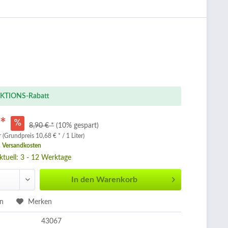
KTIONS-Rabatt
 *
8,90 € *
(10% gespart)
r (Grundpreis 10,68 € * / 1 Liter)
. Versandkosten
aktuell: 3 - 12 Werktage
In den
Warenkorb
en
Merken
43067