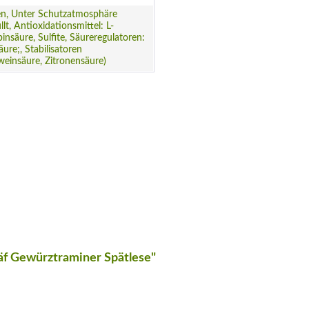
en, Unter Schutzatmosphäre
llt, Antioxidationsmittel: L-
insäure, Sulfite, Säureregulatoren:
ure;, Stabilisatoren
einsäure, Zitronensäure)
äf Gewürztraminer Spätlese"