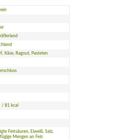
ein
se
äflerland
chland
if, Käse, Ragout, Pasteten
erschluss
 / 81 kcal
igte Fettsäuren, Eiweiß, Salz,
fügige Mengen an Fett