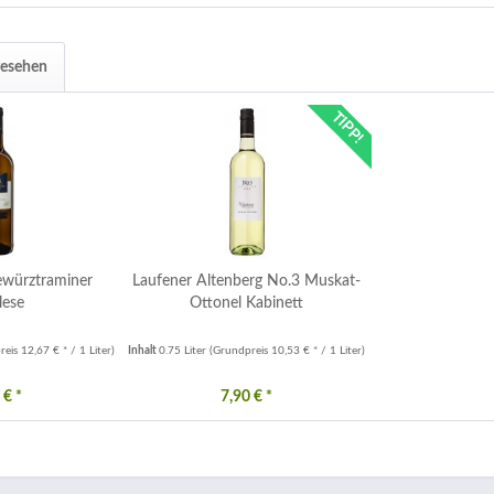
gesehen
TIPP!
ewürztraminer
Laufener Altenberg No.3 Muskat-
lese
Ottonel Kabinett
eis 12,67 € * / 1 Liter)
Inhalt
0.75 Liter
(Grundpreis 10,53 € * / 1 Liter)
 € *
7,90 € *