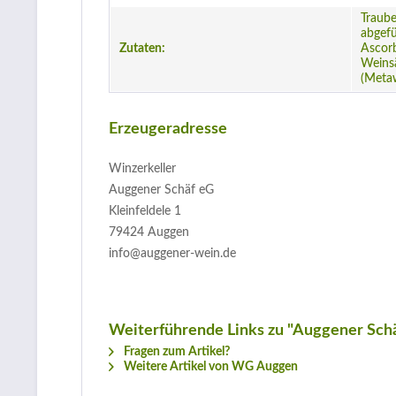
Traub
abgefü
Zutaten:
Ascorb
Weinsä
(Metaw
Erzeugeradresse
Winzerkeller
Auggener Schäf eG
Kleinfeldele 1
79424 Auggen
info@auggener-wein.de
Weiterführende Links zu "Auggener Sch
Fragen zum Artikel?
Weitere Artikel von WG Auggen