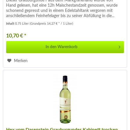
Dieser Grauburgunde r aus dem Markgräflerland wurde von
Hand gelesen, hat eine 12h Maischestandzeit genossen, wurde
schonend gepresst und in einem Edelstahltank vergoren mit
anschließendem Feinhefelager bis zu seiner Abfüllung in die...
Inhalt
0.75 Liter
(Grundpreis 14,27 € * / 1 Liter)
10,70 € *
In den
Warenkorb
Merken
Hex vom Dasenstein Grauburgunder Kabinett trocken