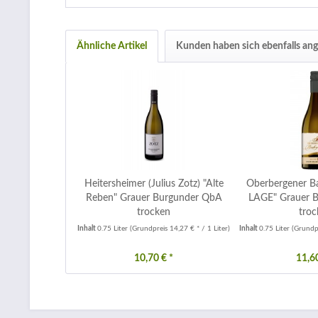
Ähnliche Artikel
Kunden haben sich ebenfalls an
Heitersheimer (Julius Zotz) "Alte
Oberbergener B
Reben" Grauer Burgunder QbA
LAGE" Grauer 
trocken
troc
Inhalt
0.75 Liter
(Grundpreis 14,27 € * / 1 Liter)
Inhalt
0.75 Liter
(Grundpr
10,70 € *
11,60