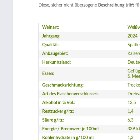
Diese, sicher nicht überzogene
Beschreibung
trifft f
Weinart:
Weißw
Jahrgang:
2024
Qualität:
Spätle
Anbaugebiet:
Kaiser
Herkunftsland:
Deuts
Geflüg
Essen:
& Mee
Geschmacksrichtung:
Trock
Art des Flaschenverschlusses:
Drehv
Alkohol in % Vol.:
13,5
Restzucker g/ltr.:
1,4
Säure g/ltr.:
6,3
Energie / Brennwert je 100ml:
339 kJ
Kohlenhydrate in g/100 ml:
1,3