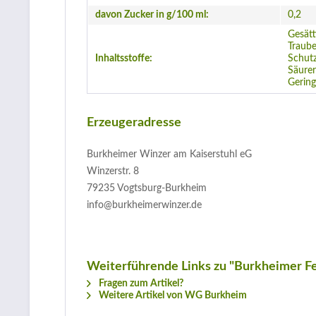
davon Zucker in g/100 ml:
0,2
Gesätti
Traube
Inhaltsstoffe:
Schutz
Säurer
Gering
Erzeugeradresse
Burkheimer Winzer am Kaiserstuhl eG
Winzerstr. 8
79235 Vogtsburg-Burkheim
info@burkheimerwinzer.de
Weiterführende Links zu "Burkheimer F
Fragen zum Artikel?
Weitere Artikel von WG Burkheim