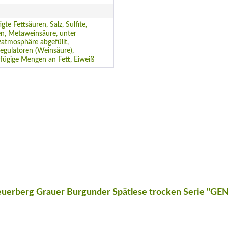
gte Fettsäuren, Salz, Sulfite,
n, Metaweinsäure, unter
atmosphäre abgefüllt,
egulatoren (Weinsäure),
fügige Mengen an Fett, Eiweiß
euerberg Grauer Burgunder Spätlese trocken Serie "GE