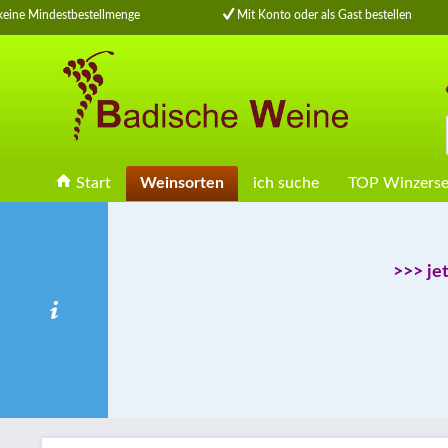
ine Mindestbestellmenge
Mit Konto oder als Gast bestellen
Start
Weinsorten
ich suche
TOP Winzerse
>>> je