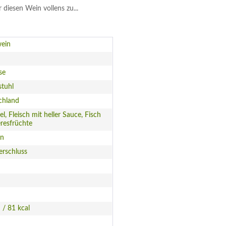
ür diesen Wein vollens zu...
ein
se
stuhl
chland
el, Fleisch mit heller Sauce, Fisch
resfrüchte
en
erschluss
 / 81 kcal