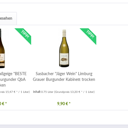
gesehen
TIPP!
TIPP!
aßgeige "BESTE
Sasbacher "Jäger Wein" Limburg
Burgunder QbA
Grauer Burgunder Kabinett trocken
ken
eis 15,47 € * / 1 Liter)
Inhalt
0.75 Liter
(Grundpreis 13,20 € * / 1 Liter)
 € *
9,90 € *