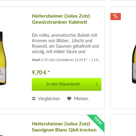
Heitersheimer (Julius Zotz)
Gewürztraminer Kabinett
Ein volles, aromatisches Bukett mit
Aromen von Blüten , Litschi und
Rosenöl, am Gaumen gehaltvoll und
würzig, mit milder Säure und
schönem Abgang. Ein idealer
Inhalt
0.75 Liter
(Grundpreis 12,93 € * / 1 Liter)
Dessertwein der nicht zu schnell
absättigt. Passt sehr gut zu Desserts
9,70 € *
auf...
In den
Warenkorb
Vergleichen
Merken
TIPP!
Heitersheimer (Julius Zotz)
Sauvignon Blanc QbA trocken