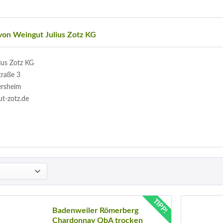
von Weingut Julius Zotz KG
ius Zotz KG
traße 3
ersheim
t-zotz.de
TIPP!
Badenweiler Römerberg
Chardonnay QbA trocken