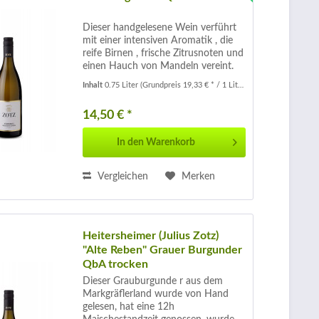
Dieser handgelesene Wein verführt
mit einer intensiven Aromatik , die
reife Birnen , frische Zitrusnoten und
einen Hauch von Mandeln vereint.
Durch eine kurze Maischestandzeit ,
Inhalt
0.75 Liter
(Grundpreis 19,33 € * / 1 Liter)
schonende Pressung und die
Vergärung mit anschließendem...
14,50 € *
In den
Warenkorb
Vergleichen
Merken
Heitersheimer (Julius Zotz)
"Alte Reben" Grauer Burgunder
QbA trocken
Dieser Grauburgunde r aus dem
Markgräflerland wurde von Hand
gelesen, hat eine 12h