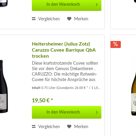
In den
Warenkorb
Vergleichen
Merken
Heitersheimer (Julius Zotz)
Caruzzo Cuvee Barrique QbA
trocken
Diese kraftstrotzende Cuvee sollten
Sie vor dem Genuss Dekantieren .
CARUZZO: Die mächtige Rotwein-
Cuvee für höchste Ansprüche aus
Merlot & Cabernet Sauvignon Dieser
Inhalt
0.75 Liter
(Grundpreis 26,00 € * / 1 Liter)
Wein reift 24 Monate im Eichenfass .
Zeigt sich mit intensivem Duft von...
19,50 € *
In den
Warenkorb
Vergleichen
Merken