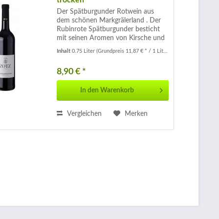
trocken
Der Spätburgunder Rotwein aus
dem schönen Markgrälerland . Der
Rubinrote Spätburgunder besticht
mit seinen Aromen von Kirsche und
Brombeere Fruchtig im Geschmack,
Inhalt
0.75 Liter
(Grundpreis 11,87 € * / 1 Liter)
sehr milde Säure, fein mit leichten
Tanninen Genießen Sie Ihn zu...
8,90 € *
In den
Warenkorb
Vergleichen
Merken