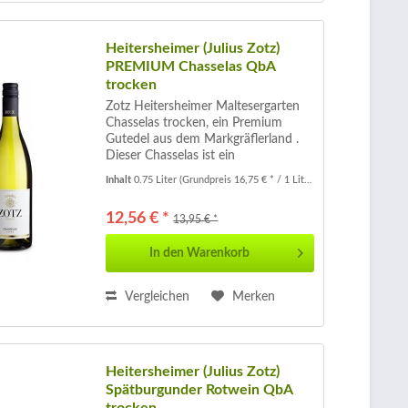
Heitersheimer (Julius Zotz)
PREMIUM Chasselas QbA
trocken
Zotz Heitersheimer Maltesergarten
Chasselas trocken, ein Premium
Gutedel aus dem Markgräflerland .
Dieser Chasselas ist ein
Spitzengutedel für den nur Trauben
Inhalt
0.75 Liter
(Grundpreis 16,75 € * / 1 Liter)
aus den besten Parzellen verwendet
werden. Stark reduzierte Erträge und
12,56 € *
13,95 € *
ein...
In den
Warenkorb
Vergleichen
Merken
Heitersheimer (Julius Zotz)
Spätburgunder Rotwein QbA