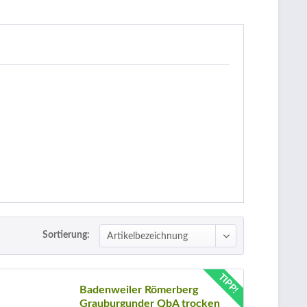
Sortierung:
TIPP!
Badenweiler Römerberg
Grauburgunder QbA trocken