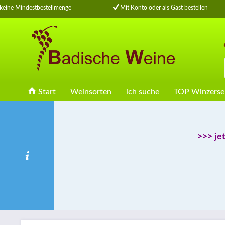
ine Mindestbestellmenge
Mit Konto oder als Gast bestellen
Start
Weinsorten
ich suche
TOP Winzerse
>>> je