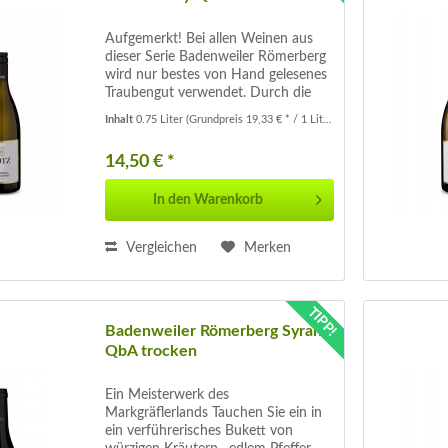
Aufgemerkt! Bei allen Weinen aus
dieser Serie Badenweiler Römerberg
wird nur bestes von Hand gelesenes
Traubengut verwendet. Durch die
schonende Pressung, Vergärung und
Inhalt
0.75 Liter
(Grundpreis 19,33 € * / 1 Liter)
6 Monate Vollhefelager im großen
und kleinen Holzfass gehören diese...
14,50 € *
In den
Warenkorb
Vergleichen
Merken
TIPP!
Badenweiler Römerberg Syrah
QbA trocken
Ein Meisterwerk des
Markgräflerlands Tauchen Sie ein in
ein verführerisches Bukett von