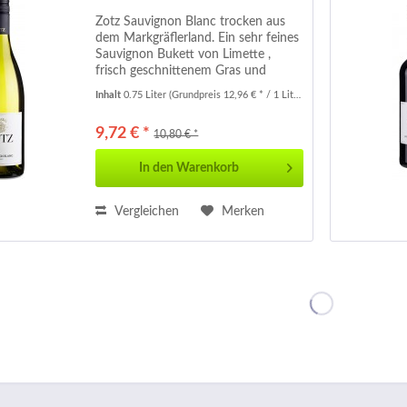
Zotz Sauvignon Blanc trocken aus
dem Markgräflerland. Ein sehr feines
Sauvignon Bukett von Limette ,
frisch geschnittenem Gras und
exotischen Noten. Frisch und leicht
Inhalt
0.75 Liter
(Grundpreis 12,96 € * / 1 Liter)
mineralisch am Gaumen mit feinen
Kräuter- und Zitrusnoten . Sehr...
9,72 € *
10,80 € *
In den
Warenkorb
Vergleichen
Merken