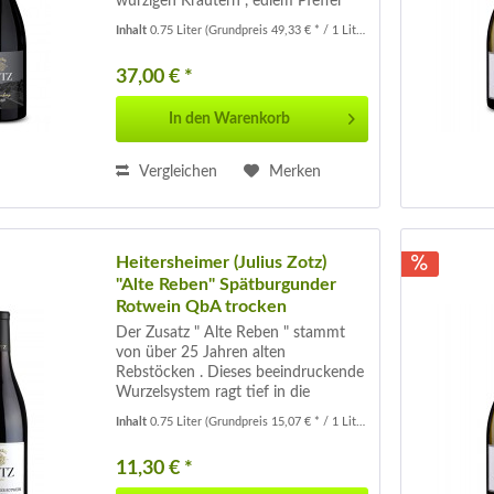
würzigen Kräutern , edlem Pfeffer
und dunklen Beeren , das die Sinne
Inhalt
0.75 Liter
(Grundpreis 49,33 € * / 1 Liter)
umspielt. Am Gaumen präsentiert
sich dieser Syrah konzentriert und
37,00 € *
kraftvoll ,...
In den
Warenkorb
Vergleichen
Merken
Heitersheimer (Julius Zotz)
"Alte Reben" Spätburgunder
Rotwein QbA trocken
Der Zusatz " Alte Reben " stammt
von über 25 Jahren alten
Rebstöcken . Dieses beeindruckende
Wurzelsystem ragt tief in die
Gesteinsschichten ein. Das verleiht
Inhalt
0.75 Liter
(Grundpreis 15,07 € * / 1 Liter)
dem Wein eine köstliche Mineralität.
Dieser edle Tropfen reift 12 Monate
11,30 € *
im...