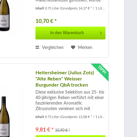
Maischestandzeit genossen, wurde
schonend gepresst und in einem
Inhalt
0.75 Liter
(Grundpreis 14,27 € * / 1 Liter)
Edelstahltank vergoren mit
anschließendem Feinhefelager bis zu
10,70 € *
seiner Abfüllung in die...
In den
Warenkorb
Vergleichen
Merken
TIPP!
Heitersheimer (Julius Zotz)
"Alte Reben" Weisser
Burgunder QbA trocken
Diese exklusive Selektion aus 25- bis
40-jährigen Reben verführt mit einer
faszinierenden Aromatik:
Zitrusnoten vereinen sich mit
frischen Apfel - und Birnenaromen
Inhalt
0.75 Liter
(Grundpreis 13,08 € * / 1 Liter)
sowie einem Hauch zarten
Blütendufts. Am Gaumen überzeugt
9,81 € *
10,90 € *
der Wein durch...