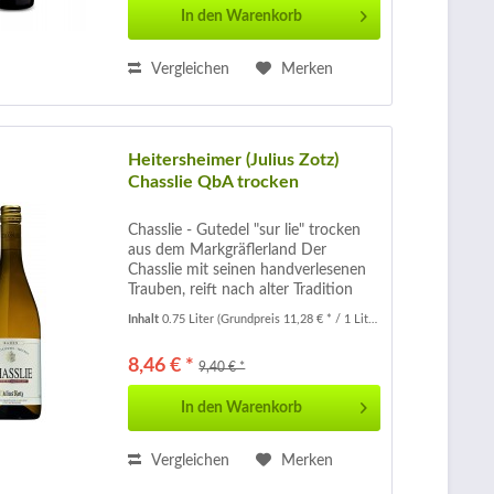
In den
Warenkorb
Vergleichen
Merken
Heitersheimer (Julius Zotz)
Chasslie QbA trocken
Chasslie - Gutedel "sur lie" trocken
aus dem Markgräflerland Der
Chasslie mit seinen handverlesenen
Trauben, reift nach alter Tradition
über 5 Monate auf der Feinhefe .
Inhalt
0.75 Liter
(Grundpreis 11,28 € * / 1 Liter)
Kombiniert mit einem biologischen
Säureabbau verleiht ihm dieses...
8,46 € *
9,40 € *
In den
Warenkorb
Vergleichen
Merken