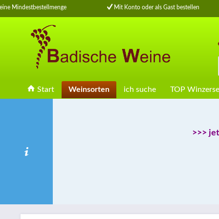
ne Mindestbestellmenge
Mit Konto oder als Gast bestellen
Start
Weinsorten
ich suche
TOP Winzerse
>>> je