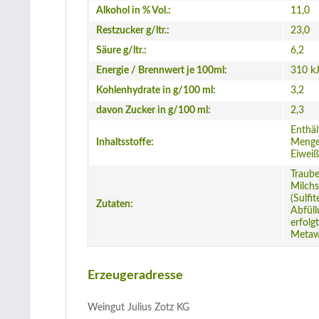
Alkohol in % Vol.:
11,0
Restzucker g/ltr.:
23,0
Säure g/ltr.:
6,2
Energie / Brennwert je 100ml:
310 kJ
Kohlenhydrate in g/100 ml:
3,2
davon Zucker in g/100 ml:
2,3
Enthäl
Inhaltsstoffe:
Mengen
Eiweiß
Traube
Milchs
(Sulfi
Zutaten:
Abfül
erfolgt
Metaw
Erzeugeradresse
Weingut Julius Zotz KG