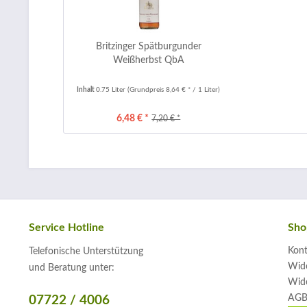
Britzinger Spätburgunder
Weißherbst QbA
Inhalt
0.75 Liter
(Grundpreis 8,64 € * / 1 Liter)
6,48 € *
7,20 € *
Service Hotline
Sho
Kont
Telefonische Unterstützung
Wide
und Beratung unter:
Wide
AGB
07722 / 4006