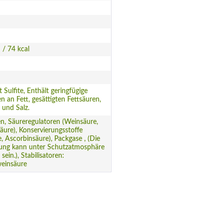
 / 74 kcal
t Sulfite, Enthält geringfügige
 an Fett, gesättigten Fettsäuren,
 und Salz.
n, Säureregulatoren (Weinsäure,
äure), Konservierungsstoffe
te, Ascorbinsäure), Packgase , (Die
lung kann unter Schutzatmosphäre
 sein.), Stabilisatoren:
einsäure