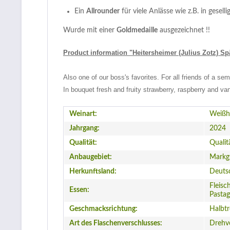
Ein
Allrounder
für viele Anlässe wie z.B. in geselli
Wurde mit einer
Goldmedaille
ausgezeichnet !!
Product information "Heitersheimer (Julius Zotz) S
Also one of our boss's favorites. For all friends of a semi-
In bouquet fresh and fruity strawberry, raspberry and van
Weinart:
Weißh
Jahrgang:
2024
Qualität:
Qualit
Anbaugebiet:
Markgr
Herkunftsland:
Deuts
Fleisc
Essen:
Pastag
Geschmacksrichtung:
Halbt
Art des Flaschenverschlusses:
Drehv