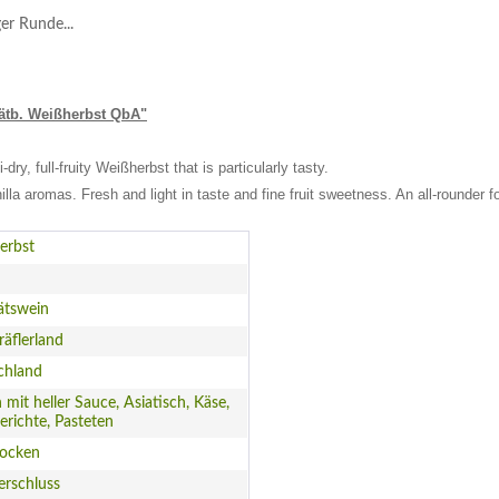
ger Runde...
pätb. Weißherbst QbA"
dry, full-fruity Weißherbst that is particularly tasty.
illa aromas. Fresh and light in taste and fine fruit sweetness. An all-rounder
erbst
ätswein
äflerland
chland
h mit heller Sauce, Asiatisch, Käse,
erichte, Pasteten
rocken
erschluss