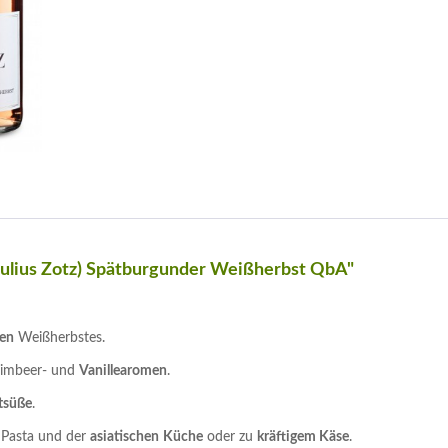
Julius Zotz) Spätburgunder Weißherbst QbA"
gen
Weißherbstes.
Himbeer- und
Vanillearomen
.
tsüße
.
, Pasta und der
asiatischen
Küche
oder zu
kräftigem Käse
.