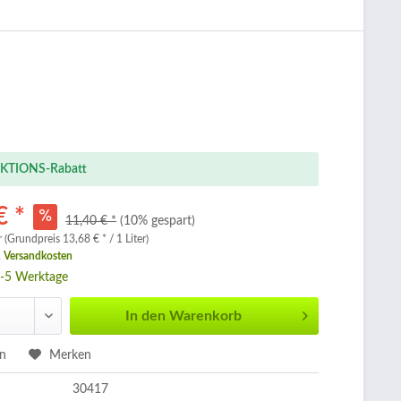
KTIONS-Rabatt
€ *
11,40 € *
(10% gespart)
r (Grundpreis 13,68 € * / 1 Liter)
. Versandkosten
3-5 Werktage
In den
Warenkorb
en
Merken
30417