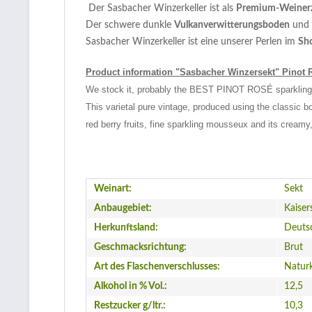
Der Sasbacher Winzerkeller ist als
Premium-Weiner
Der schwere dunkle
Vulkanverwitterungsboden
und 
Sasbacher Winzerkeller ist eine unserer Perlen im
Sh
Product information "Sasbacher Winzersekt" Pinot 
We stock it, probably the BEST PINOT ROSÉ sparkling w
This varietal pure vintage, produced using the classic 
red berry fruits, fine sparkling mousseux and its creamy
Weinart:
Sekt
Anbaugebiet:
Kaiser
Herkunftsland:
Deuts
Geschmacksrichtung:
Brut
Art des Flaschenverschlusses:
Natur
Alkohol in % Vol.:
12,5
Restzucker g/ltr.:
10,3