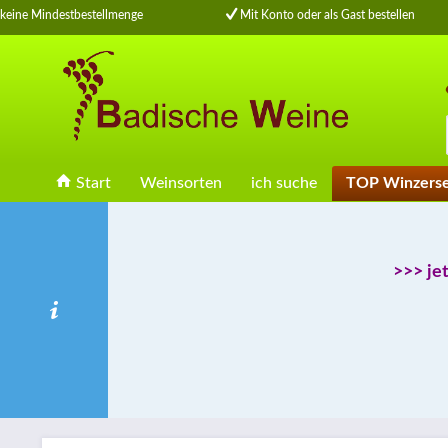
eine Mindestbestellmenge
Mit Konto oder als Gast bestellen
Start
Weinsorten
ich suche
TOP Winzers
>>> je