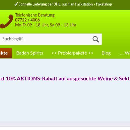
Schnelle Lieferung per DHL, auch an Packstation / Paketshop
Telefonische Beratung:
07722 / 4006
Mo-Fr 09 - 18 Uhr, Sa 09 - 13 Uhr
ekte
Baden Spirits
>> Probierpakete <<
Blog
… We
tzt 10% AKTIONS-Rabatt auf ausgesuchte Weine & Sekte