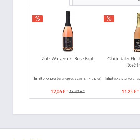
Zotz Winzersekt Rose Brut
Glottertäler Eic
Rosé t
Inhalt
0.75 Liter
(Grundpreis 16,08 € * / 1 Liter)
Inhalt
0.75 Liter
(Grundpr
12,06 € *
11,25 € *
13,40 € *