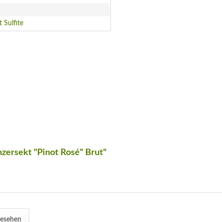
t Sulfite
zersekt "Pinot Rosé" Brut"
gesehen