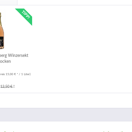
TIPP!
hberg Winzersekt
rocken
eis 15,00 € * / 1 Liter)
12,50 € *