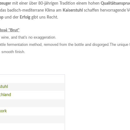
zeuger
mit einer über 80-jährigen Tradition einem hohen
Qualitätsanspru
das badisch-mediterrane Klima am
Kaiserstuhl
schaffen hervorragende V
op
und der
Erfolg
gibt uns Recht.
Rosé "Brut"
ine, and that's no exaggeration.
bottle fermentation method, removed from the bottle and disgorged.
The unique f
, smooth finish.
stuhl
chland
kork