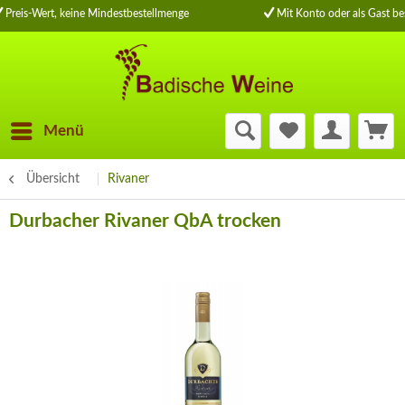
Preis-Wert, keine Mindestbestellmenge
Mit Konto oder als Gast be
Menü
Übersicht
Rivaner
Durbacher Rivaner QbA trocken