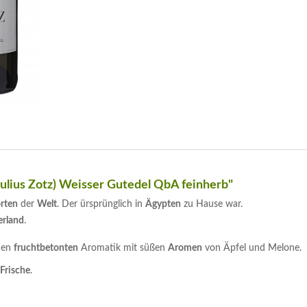
ulius Zotz) Weisser Gutedel QbA feinherb"
rten
der
Welt
. Der ürsprünglich in
Ägypten
zu Hause war.
erland
.
inen
fruchtbetonten
Aromatik mit süßen
Aromen
von Äpfel und Melone.
Frische
.