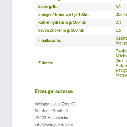
Säure g/ltr.:
5,1
Energie / Brennwert je 100ml:
306 kJ
Kohlenhydrate in g/100 ml:
2,4
davon Zucker in g/100 ml:
1,5
Gesätt
Inhaltsstoffe:
Mengen
Traube
Milchs
(Sulfi
Zutaten:
Abfül
erfolgt
Metaw
Erzeugeradresse
Weingut Julius Zotz KG
Staufener Straße 3
79423 Heitersheim
info@weingut-zotz.de