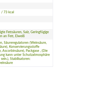
 / 73 kcal
igte Fettsäuren, Salz, Geringfügige
 an Fett, Eiweiß
n, Säureregulatoren (Weinsäure,
äure), Konservierungsstoffe
te, Ascorbinsäure), Packgase , (Die
lung kann unter Schutzatmosphäre
 sein.), Stabilisatoren:
einsäure