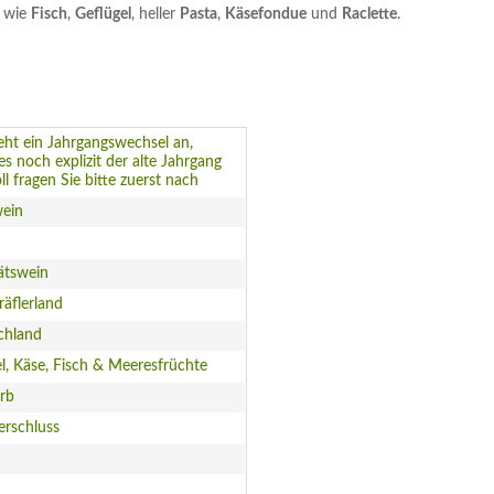
wie
Fisch
,
Geflügel
, heller
Pasta
,
Käsefondue
und
Raclette
.
steht ein Jahrgangswechsel an,
s noch explizit der alte Jahrgang
oll fragen Sie bitte zuerst nach
ein
ätswein
äflerland
chland
l, Käse, Fisch & Meeresfrüchte
rb
erschluss