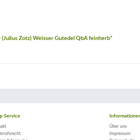
 (Julius Zotz) Weisser Gutedel QbA feinherb"
p Service
Informatione
akt
Über uns
rrufsrecht
Impressum