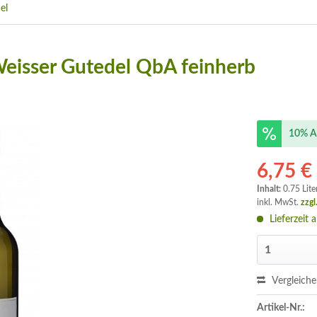
el
 Weisser Gutedel QbA feinherb
10% A
6,75 €
Inhalt:
0.75 Lite
inkl. MwSt.
zzgl
Lieferzeit 
Vergleich
Artikel-Nr.: