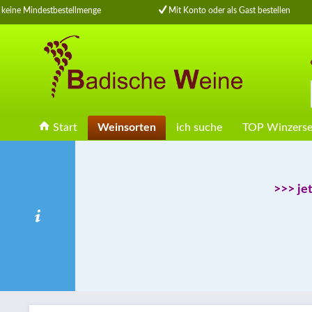
eine Mindestbestellmenge
Mit Konto oder als Gast bestellen
Start
Weinsorten
ich suche
TOP Winzerse
>>> je