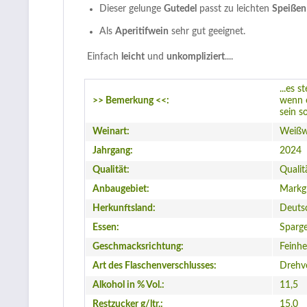
Dieser gelunge
Gutedel
passt zu leichten
Speißen
Als
Aperitifwein
sehr gut geeignet.
Einfach
leicht
und
unkompliziert
....
...es 
>> Bemerkung <<:
wenn e
sein s
Weinart:
Weißw
Jahrgang:
2024
Qualität:
Qualit
Anbaugebiet:
Markgr
Herkunftsland:
Deuts
Essen:
Sparge
Geschmacksrichtung:
Feinhe
Art des Flaschenverschlusses:
Drehv
Alkohol in % Vol.:
11,5
Restzucker g/ltr.:
15,0