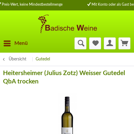
Preis-Wert, keine Mindestbestellmenge
Mit Konto oder als Gast bes
Menü
Übersicht
Gutedel
Heitersheimer (Julius Zotz) Weisser Gutedel
QbA trocken