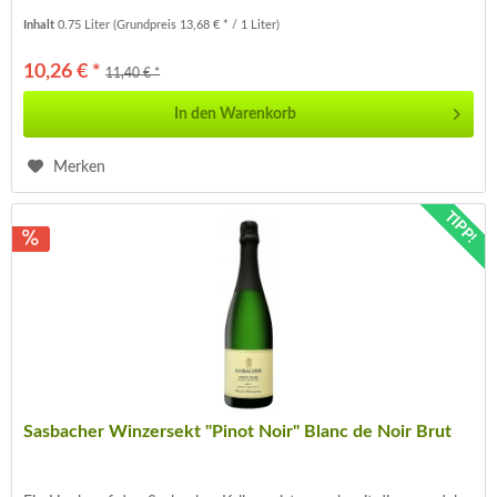
Fruchtaromen ....
Inhalt
0.75 Liter
(Grundpreis 13,68 € * / 1 Liter)
10,26 € *
11,40 € *
In den
Warenkorb
Merken
TIPP!
Sasbacher Winzersekt "Pinot Noir" Blanc de Noir Brut