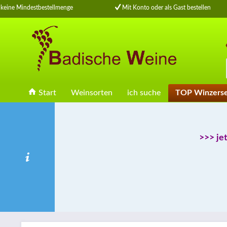
eine Mindestbestellmenge
Mit Konto oder als Gast bestellen
Start
Weinsorten
ich suche
TOP Winzers
>>> je