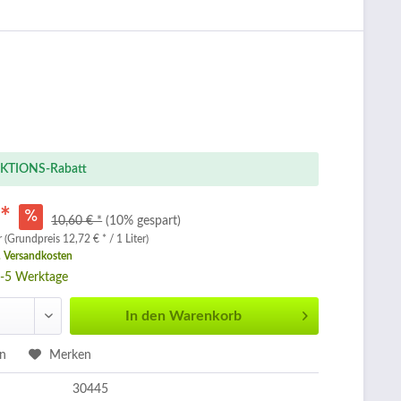
KTIONS-Rabatt
 *
10,60 € *
(10% gespart)
r (Grundpreis 12,72 € * / 1 Liter)
. Versandkosten
3-5 Werktage
In den
Warenkorb
en
Merken
30445