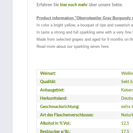
Erfahren Sie
hier noch mehr
über unsere Sekte.
Product information "Oberrotweiler Gray Burgundy s
In color a bright yellow, a bouquet of ripe and sweetis
In taste a strong and full sparkling wine with a very fine t
Made from selected grapes and aged for 9 months on the
Read more about our sparkling wines here.
Weinart:
Weißw
Qualität:
Sekt b
Anbaugebiet:
Kaiser
Herkunftsland:
Deuts
Geschmacksrichtung:
extra 
Art des Flaschenverschlusses:
Natur
Alkohol in % Vol.:
12,5
Restzucker g/ltr.:
17.5