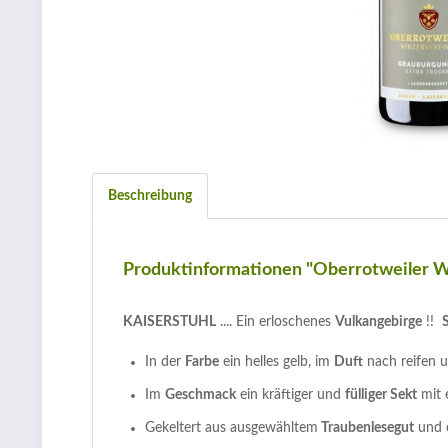
Beschreibung
Produktinformationen "Oberrotweiler W
KAISERSTUHL
.... Ein erloschenes
Vulkangebirge
!!
S
In der
Farbe
ein helles gelb, im
Duft
nach reifen 
Im
Geschmack
ein kräftiger und
fülliger Sekt
mit 
Gekeltert aus ausgewähltem
Traubenlesegut
und e