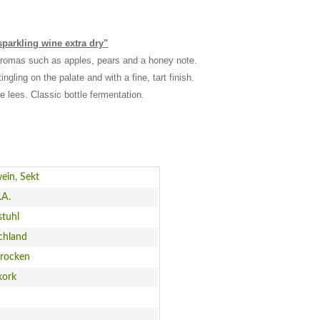
parkling wine extra dry"
h aromas such as apples, pears and a honey note.
ingling on the palate and with a fine, tart finish.
 lees. Classic bottle fermentation.
ein, Sekt
.A.
stuhl
chland
trocken
kork