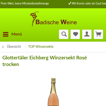
Preis-Wert, keine Mindestbestellmenge
Mit Konto oder als Gast bes
Menü
Übersicht
TOP Winzersekte
Glottertäler Eichberg Winzersekt Rosé
trocken