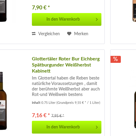
einem klaren Kirschrot läuft dieser...
7,90 € *
In den
Warenkorb
Vergleichen
Merken
Glottertäler Roter Bur Eichberg
Spätburgunder Weißherbst
Kabinett
Im Glottertal haben die Reben beste
natürliche Voraussetzungen , damit
der berühmte Weißherbst aber auch
Rot-und Weißwein bestens
gedeihen. Seit dem 15.Jahrhundert
Inhalt
0.75 Liter
(Grundpreis 9,55 € * / 1 Liter)
werden hier Weine angebaut . Im
Glas ein strahlendes gelb mit
7,16 € *
7,95 € *
orangenem...
In den
Warenkorb