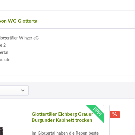
von WG Glottertal
lottertäler Winzer eG
e 2
ertal
bur.de
TIPP!
Glottertäler Eichberg Grauer
Burgunder Kabinett trocken
Im Glottertal haben die Reben beste