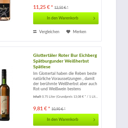
frisch und fein moussierend mit
11,25 € *
12,50 € *
einem dezenten...
In den
Warenkorb
Vergleichen
Merken
Glottertäler Roter Bur Eichberg
Spätburgunder Weißherbst
Spätlese
Im Glottertal haben die Reben beste
natürliche Voraussetzungen , damit
der berühmte Weißherbst aber auch
Rot-und Weißwein bestens
gedeihen. Seit dem 15.Jahrhundert
Inhalt
0.75 Liter
(Grundpreis 13,08 € * / 1 Liter)
werden hier Weine angebaut .
Kräftig Lachsfarben mit zarten...
9,81 € *
10,90 € *
In den
Warenkorb