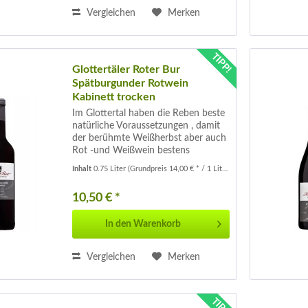
Vergleichen
Merken
TIPP!
Glottertäler Roter Bur
Spätburgunder Rotwein
Kabinett trocken
Im Glottertal haben die Reben beste
natürliche Voraussetzungen , damit
der berühmte Weißherbst aber auch
Rot -und Weißwein bestens
gedeihen. Seit dem 15.Jahrhundert
Inhalt
0.75 Liter
(Grundpreis 14,00 € * / 1 Liter)
werden hier Weine angebaut . In der
Farbe Kirschrot mit dunklen
10,50 € *
Schatten...
In den
Warenkorb
Vergleichen
Merken
TIPP!