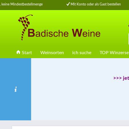
eine Mindestbestellmenge
Mit Konto oder als Gast bestellen
Start
Weinsorten
ich suche
TOP Winzerse
>>> je