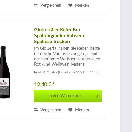
Vergleichen
Merken
Glottertäler Roter Bur
Spätburgunder Rotwein
Spätlese trocken
Im Glottertal haben die Reben beste
natürliche Voraussetzungen , damit
der berühmte Weißherbst aber auch
Rot -und Weißwein bestens
gedeihen. Seit dem 15.Jahrhundert
Inhalt
0.75 Liter
(Grundpreis 16,53 € * / 1 Liter)
werden hier Weine angebaut . In der
Farbe ein edles leuchtendes
12,40 € *
Rubinrot...
In den
Warenkorb
Vergleichen
Merken