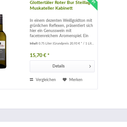
Glottertäler Roter Bur Steillage
Muskateller Kabinett
In einem dezenten Weißgoldton mit
grünlichen Reflexen, präsentiert sich
hier ein Genusswein mit
facettenreichem Aromenspiel. Ein
Wein aus der Heimat der bekannten
Inhalt
0.75 Liter
(Grundpreis 20,93 € * / 1 Liter)
TV Serie der 80iger Jahre der
"Schwarzwald-Klinik"
15,70 € *
Details
Vergleichen
Merken