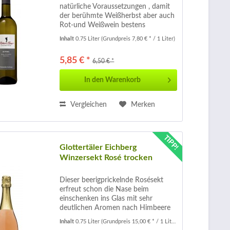
natürliche Voraussetzungen , damit
der berühmte Weißherbst aber auch
Rot-und Weißwein bestens
gedeihen. Seit dem 15.Jahrhundert
Inhalt
0.75 Liter
(Grundpreis 7,80 € * / 1 Liter)
werden hier Weine angebaut . In
hellgelber Farbe mit silbernen
5,85 € *
6,50 € *
Reflexen...
In den
Warenkorb
Vergleichen
Merken
TIPP!
Glottertäler Eichberg
Winzersekt Rosé trocken
Dieser beerigprickelnde Rosésekt
erfreut schon die Nase beim
einschenken ins Glas mit sehr
deutlichen Aromen nach Himbeere
und Erdbeere untermalt mit einem
Inhalt
0.75 Liter
(Grundpreis 15,00 € * / 1 Liter)
touch Holunderblüte. Am Gaumen