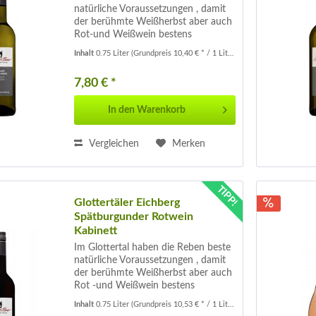
natürliche Voraussetzungen , damit
der berühmte Weißherbst aber auch
Rot-und Weißwein bestens
gedeihen. Seit dem 15.Jahrhundert
Inhalt
0.75 Liter
(Grundpreis 10,40 € * / 1 Liter)
werden hier Weine angebaut . Mit
hellgelber Farbe und silbernen
7,80 € *
Reflexen...
In den
Warenkorb
Vergleichen
Merken
TIPP!
Glottertäler Eichberg
Spätburgunder Rotwein
Kabinett
Im Glottertal haben die Reben beste
natürliche Voraussetzungen , damit
der berühmte Weißherbst aber auch
Rot -und Weißwein bestens
gedeihen. Seit dem 15.Jahrhundert
Inhalt
0.75 Liter
(Grundpreis 10,53 € * / 1 Liter)
werden hier Weine angebaut . In