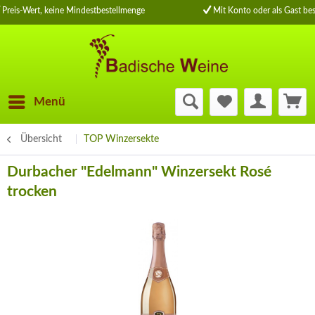
Preis-Wert, keine Mindestbestellmenge
Mit Konto oder als Gast bes
Menü
Übersicht
TOP Winzersekte
Durbacher "Edelmann" Winzersekt Rosé
trocken