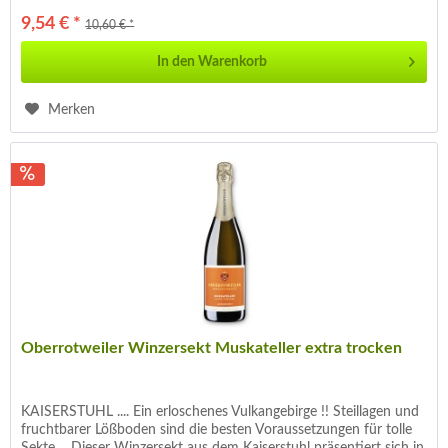
9,54 € *
10,60 € *
In den
Warenkorb
Merken
Oberrotweiler Winzersekt Muskateller extra trocken
KAISERSTUHL .... Ein erloschenes Vulkangebirge !! Steillagen und
fruchtbarer Lößboden sind die besten Voraussetzungen für tolle
Sekte.... Dieser Winzersekt aus dem Kaiserstuhl präsentiert sich in