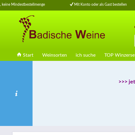
 keine Mindestbestellmenge
Mit Konto oder als Gast bestellen
Start
Weinsorten
ich suche
TOP Winzerse
>>> je