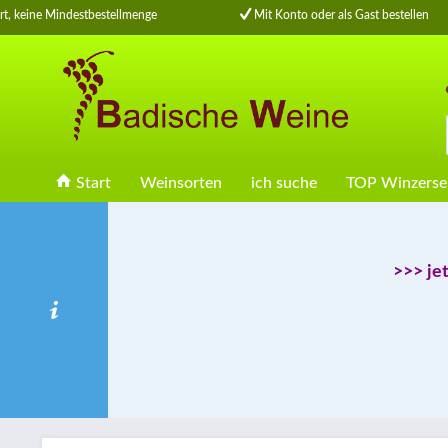
, keine Mindestbestellmenge
Mit Konto oder als Gast bestellen
Start
Weinsorten
ich suche
TOP Winzerse
>>> je