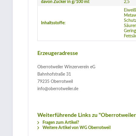
davon Zucker in g/100 ml:
2,5
Eiweiß,
Metaw
Schutz
Inhaltsstoffe:
Säurer
Gering
Fettsä
Erzeugeradresse
Oberrotweiler Winzerverein eG
Bahnhofstraße 31
79235 Oberrotweil
info@oberrotweiler.de
Weiterführende Links zu "Oberrotweiler
Fragen zum Artikel?
Weitere Artikel von WG Oberrotweil