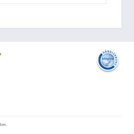
n
ben.