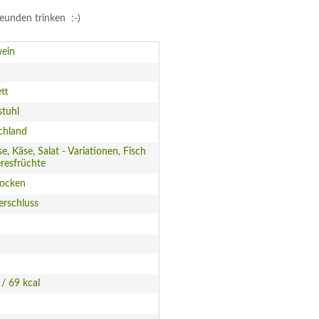
eunden trinken :-)
ein
tt
stuhl
chland
, Käse, Salat - Variationen, Fisch
resfrüchte
rocken
erschluss
 / 69 kcal