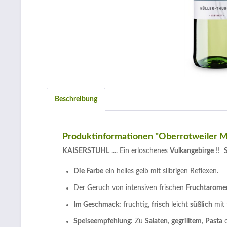
Beschreibung
Produktinformationen "Oberrotweiler M
KAISERSTUHL
.... Ein erloschenes
Vulkangebirge
!!
S
Die Farbe
ein helles gelb mit silbrigen Reflexen.
Der Geruch von intensiven frischen
Fruchtarome
Im Geschmack:
fruchtig,
frisch
leicht
süßlich
mit 
Speiseempfehlung:
Zu
Salaten
,
gegrilltem
,
Pasta
o