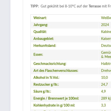
TIPP:
Gut gekühlt bei 8-10°C auf der
Terrasse
mit Fr
Weinart:
Weißw
Jahrgang:
2024
Qualität:
Kabine
Anbaugebiet:
Kaiser
Herkunftsland:
Deuts
Gemüse
Essen:
& Mee
Geschmacksrichtung:
Halbt
Art des Flaschenverschlusses:
Drehv
Alkohol in % Vol.:
10,0
Restzucker g/ltr.:
24,7
Säure g/ltr.:
4,9
Energie / Brennwert je 100ml:
289 kj
Kohlenhydrate in g/100 ml:
3,3