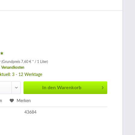
 *
r (Grundpreis 7,60 € * / 1 Liter)
. Versandkosten
aktuell: 3 - 12 Werktage
In den
Warenkorb
en
Merken
43684