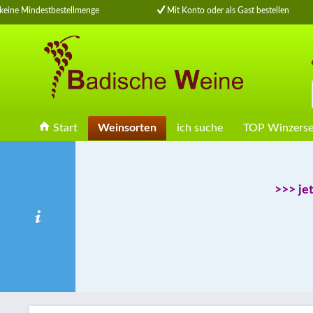
eine Mindestbestellmenge
Mit Konto oder als Gast bestellen
Start
Weinsorten
ich suche
TOP Winzerse
>>> je