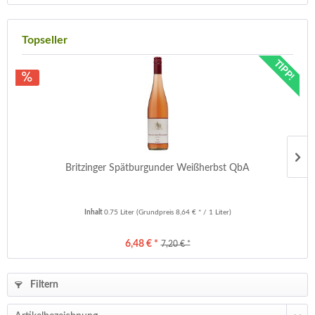
Topseller
TIPP!
Britzinger Spätburgunder Weißherbst QbA
Sa
Inhalt
0.75 Liter
(Grundpreis 8,64 € * / 1 Liter)
6,48 € *
7,20 € *
Filtern