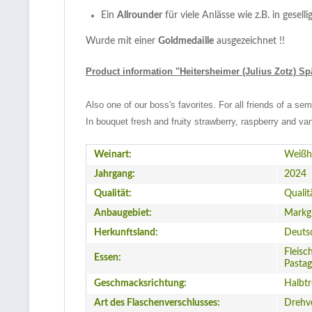
Ein
Allrounder
für viele Anlässe wie z.B. in geselli
Wurde mit einer
Goldmedaille
ausgezeichnet !!
Product information "Heitersheimer (Julius Zotz) S
Also one of our boss's favorites. For all friends of a semi-
In bouquet fresh and fruity strawberry, raspberry and van
Weinart:
Weißh
Jahrgang:
2024
Qualität:
Qualit
Anbaugebiet:
Markgr
Herkunftsland:
Deuts
Fleisc
Essen:
Pastag
Geschmacksrichtung:
Halbt
Art des Flaschenverschlusses:
Drehv