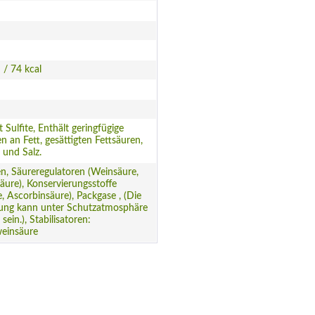
 / 74 kcal
t Sulfite, Enthält geringfügige
 an Fett, gesättigten Fettsäuren,
 und Salz.
n, Säureregulatoren (Weinsäure,
äure), Konservierungsstoffe
te, Ascorbinsäure), Packgase , (Die
lung kann unter Schutzatmosphäre
 sein.), Stabilisatoren:
einsäure