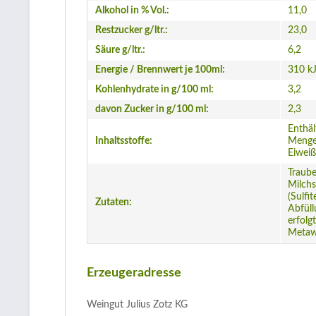
Alkohol in % Vol.:
11,0
Restzucker g/ltr.:
23,0
Säure g/ltr.:
6,2
Energie / Brennwert je 100ml:
310 kJ
Kohlenhydrate in g/100 ml:
3,2
davon Zucker in g/100 ml:
2,3
Enthäl
Inhaltsstoffe:
Mengen
Eiweiß
Traube
Milchs
(Sulfi
Zutaten:
Abfül
erfolgt
Metaw
Erzeugeradresse
Weingut Julius Zotz KG