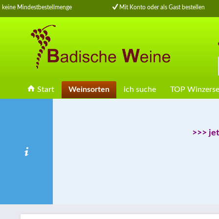
eine Mindestbestellmenge
Mit Konto oder als Gast bestellen
Start
Weinsorten
ich suche
TOP Winzerse
>>> je