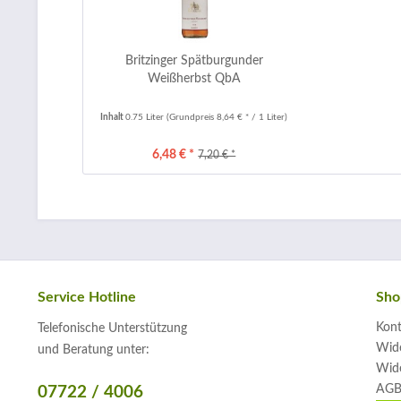
Britzinger Spätburgunder
Weißherbst QbA
Inhalt
0.75 Liter
(Grundpreis 8,64 € * / 1 Liter)
6,48 € *
7,20 € *
Service Hotline
Sho
Kont
Telefonische Unterstützung
Wide
und Beratung unter:
Wide
AGB
07722 / 4006