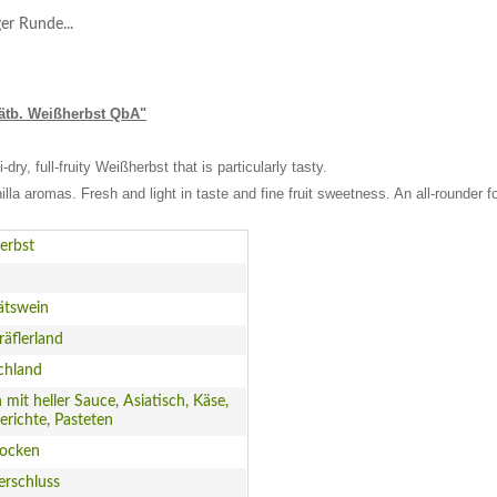
ger Runde...
pätb. Weißherbst QbA"
dry, full-fruity Weißherbst that is particularly tasty.
illa aromas. Fresh and light in taste and fine fruit sweetness. An all-rounder
erbst
ätswein
äflerland
chland
h mit heller Sauce, Asiatisch, Käse,
erichte, Pasteten
rocken
erschluss