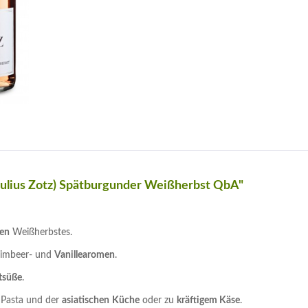
Julius Zotz) Spätburgunder Weißherbst QbA"
gen
Weißherbstes.
Himbeer- und
Vanillearomen
.
tsüße
.
, Pasta und der
asiatischen
Küche
oder zu
kräftigem Käse
.