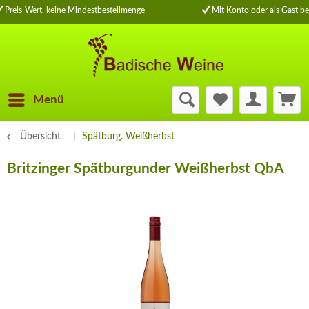
Preis-Wert, keine Mindestbestellmenge
Mit Konto oder als Gast be
Menü
Übersicht
Spätburg. Weißherbst
Britzinger Spätburgunder Weißherbst QbA