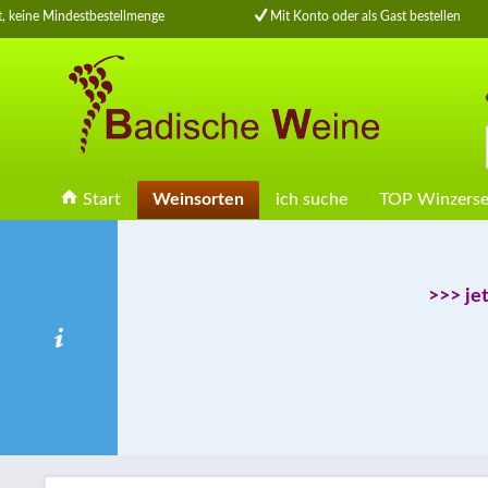
keine Mindestbestellmenge
Mit Konto oder als Gast bestellen
Start
Weinsorten
ich suche
TOP Winzerse
>>> je