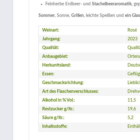
Feinherbe Erdbeer- und
Stachelbeeraromatik
, ge
Sommer
, Sonne,
Grillen
, leichte Speißen und
ein Gla
Weinart:
Rosé
Jahrgang:
2023
Qualität:
Qualit
Anbaugebiet:
Orten
Herkunftsland:
Deuts
Essen:
Geflüg
Geschmacksrichtung:
Liebli
Art des Flaschenverschlusses:
Drehv
Alkohol in % Vol.:
11,5
Restzucker g/ltr.:
19,6
Säure g/ltr.:
5,2
Inhaltsstoffe:
Enthäl