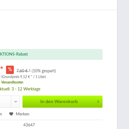
KTIONS-Rabatt
 *
7,60 € *
(10% gespart)
r (Grundpreis 9,12 € * / 1 Liter)
. Versandkosten
aktuell: 3 - 12 Werktage
In den
Warenkorb
en
Merken
43647