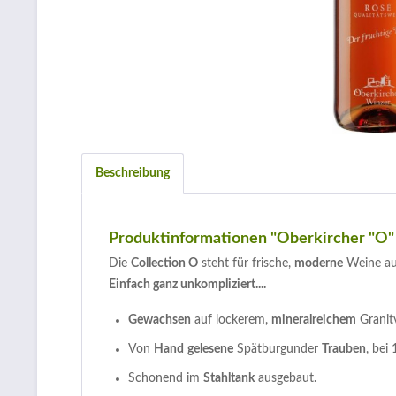
Beschreibung
Produktinformationen "Oberkircher "O"
Die
Collection O
steht für frische,
moderne
Weine au
Einfach ganz unkompliziert....
Gewachsen
auf lockerem,
mineralreichem
Granit
Von
Hand
gelesene
Spätburgunder
Trauben
, bei
Schonend im
Stahltank
ausgebaut.