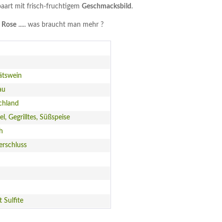
paart mit frisch-fruchtigem
Geschmacksbild
.
s Rose
..... was braucht man mehr ?
ätswein
au
chland
el, Gegrilltes, Süßspeise
ch
erschluss
t Sulfite