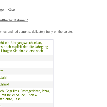
igem
Käse
.
eißherbst Kabinett"
ries and red currants, delicately fruity on the palate.
steht ein Jahrgangswechsel an,
s noch explizit der alte Jahrgang
oll fragen Sie bitte zuerst nach
tt
stuhl
chland
ch, Gegrilltes, Pastagerichte, Pizza,
h mit heller Sauce, Fisch &
früchte, Käse
ch