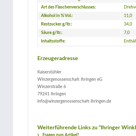
Art des Flaschenverschlusses:
Drehv
Alkohol in % Vol.:
11,0
Restzucker g/ltr.:
34,0
Säure g/ltr.:
7,0
Inhaltsstoffe:
Enthäl
Erzeugeradresse
Kaiserstühler
Winzergenossenschaft Ihringen eG
Winzerstraße 6
79241 Ihringen
info@winzergenossenschaft-ihringen.de
Weiterführende Links zu "Ihringer Wink
Fragen zum Artikel?