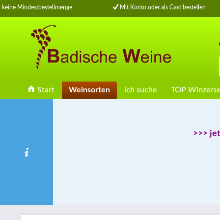
keine Mindestbestellmenge
Mit Konto oder als Gast bestellen
Start
Weinsorten
ich suche
TOP Winzerse
>>> je