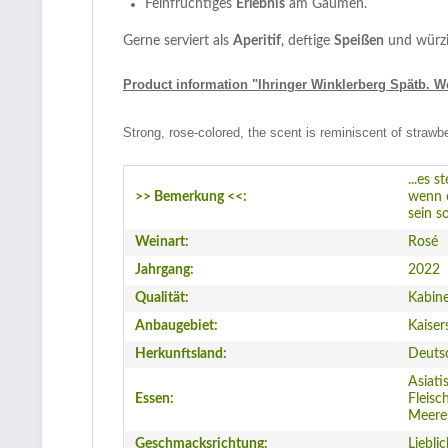
Feinfruchtiges
Erlebnis
am Gaumen.
Gerne serviert als
Aperitif
, deftige
Speißen
und würz
Product information "Ihringer Winklerberg Spätb. W
Strong, rose-colored, the scent is reminiscent of strawber
...es 
>> Bemerkung <<:
wenn e
sein s
Weinart:
Rosé
Jahrgang:
2022
Qualität:
Kabine
Anbaugebiet:
Kaiser
Herkunftsland:
Deuts
Asiatis
Essen:
Fleisc
Meeres
Geschmacksrichtung:
Liebli