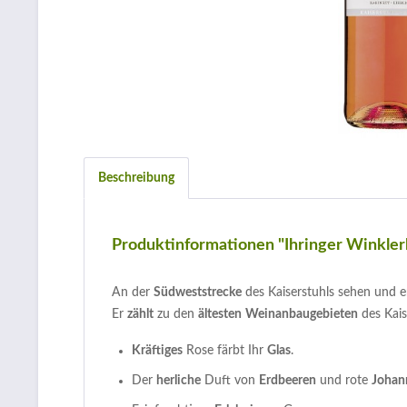
Beschreibung
Produktinformationen "Ihringer Winkle
An der
Südweststrecke
des Kaiserstuhls sehen und e
Er
zählt
zu den
ältesten
Weinanbaugebieten
des Kaise
Kräftiges
Rose färbt Ihr
Glas
.
Der
herliche
Duft von
Erdbeeren
und rote
Johan