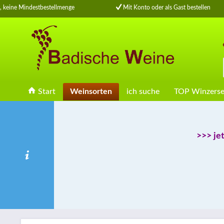
keine Mindestbestellmenge
Mit Konto oder als Gast bestellen
Start
Weinsorten
ich suche
TOP Winzerse
>>> je