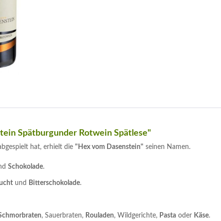
ein Spätburgunder Rotwein Spätlese"
gespielt hat, erhielt die
"Hex vom Dasenstein"
seinen Namen.
nd
Schokolade
.
ucht
und
Bitterschokolade
.
Schmorbraten
, Sauerbraten,
Rouladen
, Wildgerichte,
Pasta
oder
Käse
.