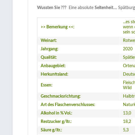
Wussten Sie ???
Eine absolute
Seltenheit
.... Spätbu
...es 
>> Bemerkung <<:
wenn e
sein s
Weinart:
Rotwe
Jahrgang:
2020
Qualität:
Spätle
Anbaugebiet:
Orten
Herkunftsland:
Deuts
Fleisc
Essen:
Wild
Geschmacksrichtung:
Halbt
Art des Flaschenverschlusses:
Natur
Alkohol in % Vol.:
13,0
Restzucker g/ltr.:
18,2
Säure g/ltr.:
5,3