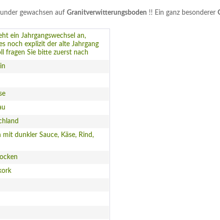
rgunder gewachsen auf
Granitverwitterungsboden
!! Ein ganz besonderer
steht ein Jahrgangswechsel an,
s noch explizit der alte Jahrgang
oll fragen Sie bitte zuerst nach
in
se
au
chland
h mit dunkler Sauce, Käse, Rind,
rocken
kork