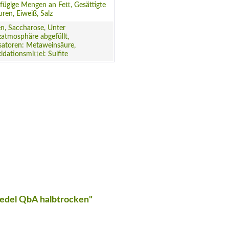
fügige Mengen an Fett, Gesättigte
uren, Eiweiß, Salz
n, Saccharose, Unter
atmosphäre abgefüllt,
isatoren: Metaweinsäure,
idationsmittel: Sulfite
tedel QbA halbtrocken"