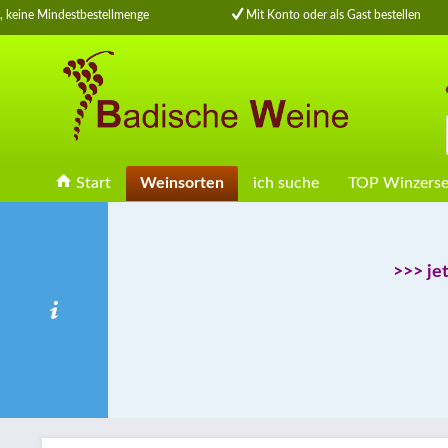
keine Mindestbestellmenge
Mit Konto oder als Gast bestellen
Start
Weinsorten
ich suche
TOP Winzerse
>>> je