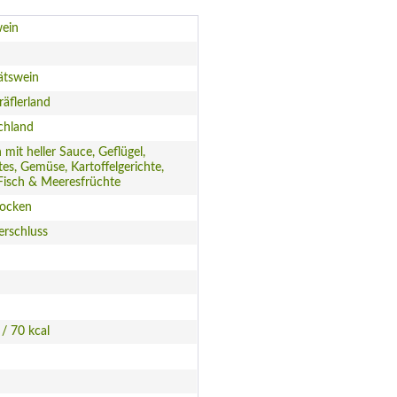
ein
ätswein
äflerland
chland
h mit heller Sauce, Geflügel,
ltes, Gemüse, Kartoffelgerichte,
Fisch & Meeresfrüchte
rocken
erschluss
 / 70 kcal