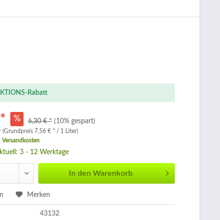
KTIONS-Rabatt
 *
6,30 € *
(10% gespart)
r (Grundpreis 7,56 € * / 1 Liter)
. Versandkosten
aktuell: 3 - 12 Werktage
In den
Warenkorb
en
Merken
43132