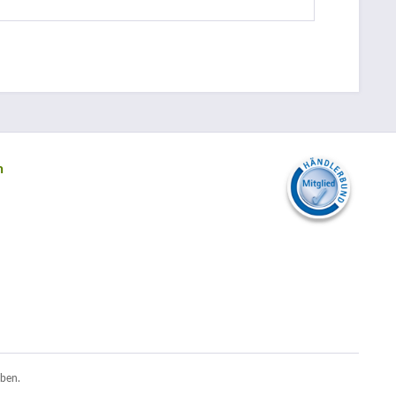
n
ben.