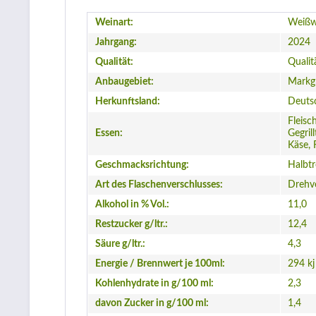
Weinart:
Weißw
Jahrgang:
2024
Qualität:
Qualit
Anbaugebiet:
Markgr
Herkunftsland:
Deuts
Fleisc
Essen:
Gegril
Käse, 
Geschmacksrichtung:
Halbt
Art des Flaschenverschlusses:
Drehv
Alkohol in % Vol.:
11,0
Restzucker g/ltr.:
12,4
Säure g/ltr.:
4,3
Energie / Brennwert je 100ml:
294 kj
Kohlenhydrate in g/100 ml:
2,3
davon Zucker in g/100 ml:
1,4