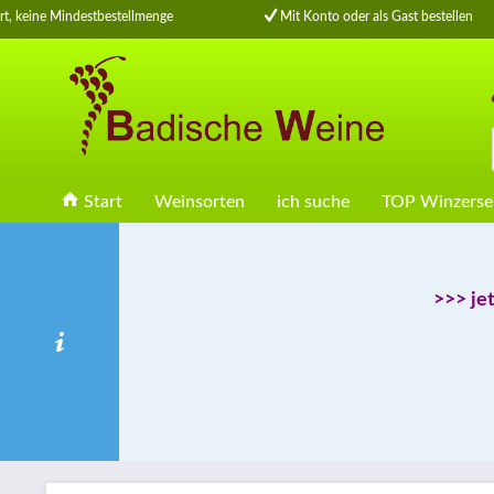
, keine Mindestbestellmenge
Mit Konto oder als Gast bestellen
Start
Weinsorten
ich suche
TOP Winzerse
>>> je