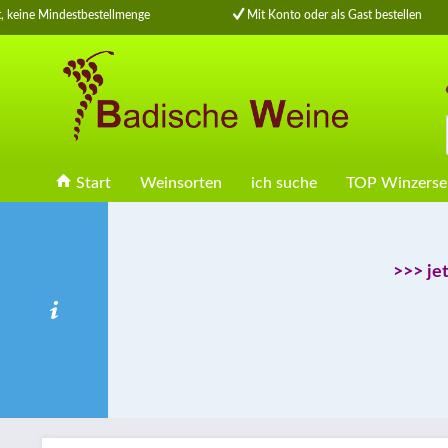
 keine Mindestbestellmenge
Mit Konto oder als Gast bestellen
Start
Weinsorten
ich suche
TOP Winzerse
>>> je