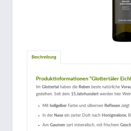
Beschreibung
Produktinformationen "Glottertäler Eic
Im
Glottertal
haben die
Reben
beste natürliche
Vora
gedeihen. Seit dem
15.Jahrhundert
werden hier Wei
Mit
hellgelber
Farbe und silbernen
Reflexen
zeigt 
In der
Nase
ein zarter Duft nach
Honigmelone
, 
Am
Gaumen
zart mineralisch, mit frischem
Gesc