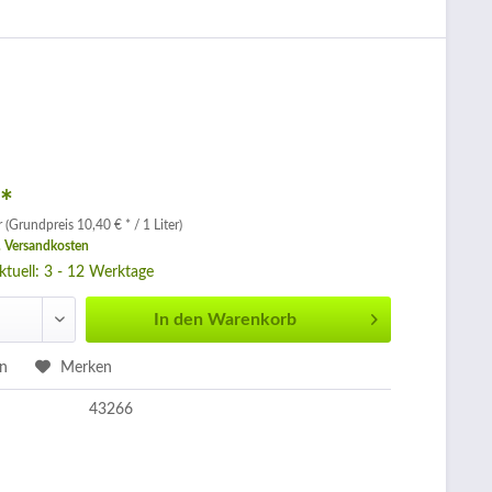
 *
r (Grundpreis 10,40 € * / 1 Liter)
. Versandkosten
aktuell: 3 - 12 Werktage
In den
Warenkorb
en
Merken
43266