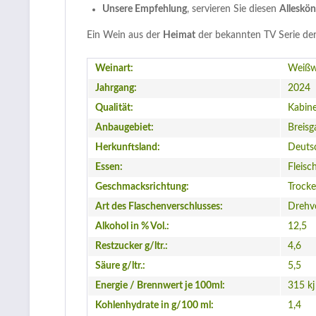
Unsere Empfehlung
, servieren Sie diesen
Alleskö
Ein Wein aus der
Heimat
der bekannten TV Serie der
Weinart:
Weißw
Jahrgang:
2024
Qualität:
Kabine
Anbaugebiet:
Breisg
Herkunftsland:
Deuts
Essen:
Fleisc
Geschmacksrichtung:
Trock
Art des Flaschenverschlusses:
Drehv
Alkohol in % Vol.:
12,5
Restzucker g/ltr.:
4,6
Säure g/ltr.:
5,5
Energie / Brennwert je 100ml:
315 kj
Kohlenhydrate in g/100 ml:
1,4