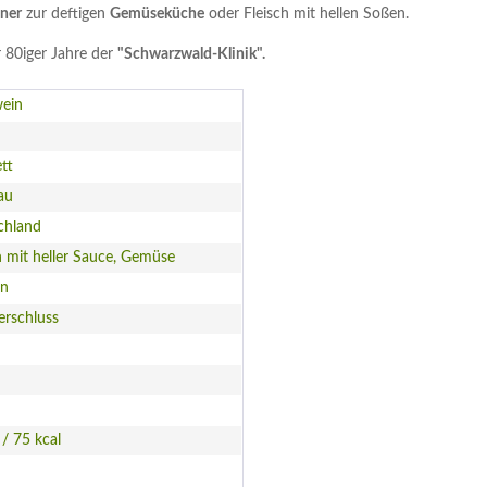
nner
zur deftigen
Gemüseküche
oder Fleisch mit hellen Soßen.
 80iger Jahre der
"Schwarzwald-Klinik".
ein
tt
au
chland
h mit heller Sauce, Gemüse
en
erschluss
 / 75 kcal