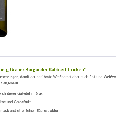
hberg Grauer Burgunder Kabinett trocken"
ussetzungen
, damit der berühmte Weißherbst aber auch Rot-und
Weißwe
ne
angebaut
.
sich dieser
Gutedel
im Glas.
Birne und
Grapefruit
.
hmack
und einer feinen
Säurestruktur
.