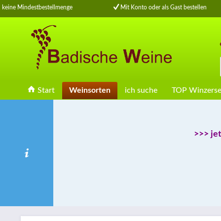
eine Mindestbestellmenge
Mit Konto oder als Gast bestellen
Start
Weinsorten
ich suche
TOP Winzerse
>>> je