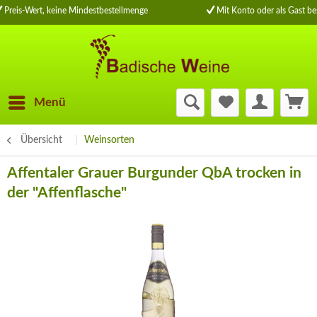
Preis-Wert, keine Mindestbestellmenge
Mit Konto oder als Gast bes
Menü
Übersicht
Weinsorten
Affentaler Grauer Burgunder QbA trocken in
der "Affenflasche"