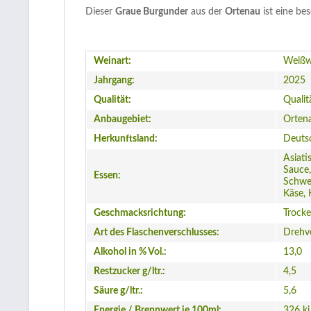
Dieser
Graue Burgunder
aus der
Ortenau
ist eine be
Weinart:
Weißw
Jahrgang:
2025
Qualität:
Qualit
Anbaugebiet:
Orten
Herkunftsland:
Deuts
Asiati
Sauce,
Essen:
Schwei
Käse, 
Geschmacksrichtung:
Trock
Art des Flaschenverschlusses:
Drehv
Alkohol in % Vol.:
13,0
Restzucker g/ltr.:
4,5
Säure g/ltr.:
5,6
Energie / Brennwert je 100ml:
326 kj