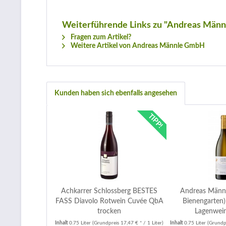
Weiterführende Links zu "Andreas Männ
Fragen zum Artikel?
Weitere Artikel von Andreas Männle GmbH
Kunden haben sich ebenfalls angesehen
TIPP!
Achkarrer Schlossberg BESTES
Andreas Männl
FASS Diavolo Rotwein Cuvée QbA
Bienengarten
trocken
Lagenwein
Inhalt
0.75 Liter
(Grundpreis 17,47 € * / 1 Liter)
Inhalt
0.75 Liter
(Grundpr