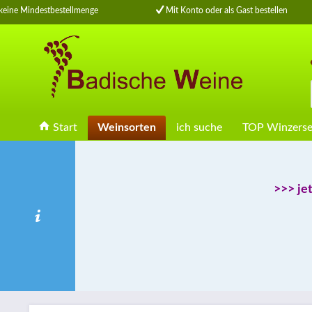
ine Mindestbestellmenge
Mit Konto oder als Gast bestellen
Start
Weinsorten
ich suche
TOP Winzerse
>>> je