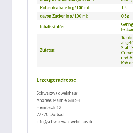
Kohlenhydrate in g/100 ml:
1,5
davon Zucker in g/100 ml:
0,5g
Gering
Inhaltsstoffe:
Fettsä
Traub
abgefü
Stabil
Zutaten:
Gummi 
und An
Kohlen
Erzeugeradresse
Schwarzwaldweinhaus
Andreas Männle GmbH
Heimbach 12
77770 Durbach
info@schwarzwaldweinhaus.de