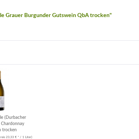
le Grauer Burgunder Gutswein QbA trocken"
e (Durbacher
) Chardonnay
 trocken
eis 23,33 € * / 1 Liter)