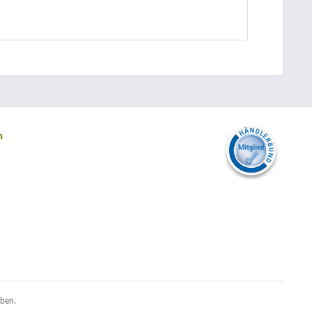
n
ben.