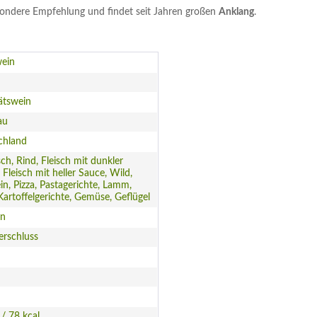
sondere Empfehlung und findet seit Jahren großen
Anklang
.
ein
ätswein
au
chland
sch, Rind, Fleisch mit dunkler
 Fleisch mit heller Sauce, Wild,
n, Pizza, Pastagerichte, Lamm,
Kartoffelgerichte, Gemüse, Geflügel
en
erschluss
 / 78 kcal