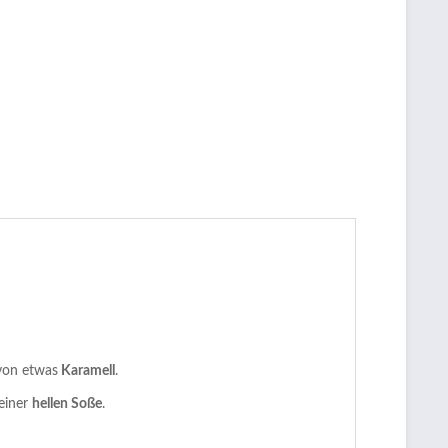
von etwas
Karamell
.
 einer
hellen Soße
.