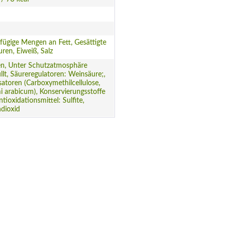
fügige Mengen an Fett, Gesättigte
uren, Eiweiß, Salz
en, Unter Schutzatmosphäre
llt, Säureregulatoren: Weinsäure;,
isatoren (Carboxymethilcellulose,
arabicum), Konservierungsstoffe
tioxidationsmittel: Sulfite,
dioxid