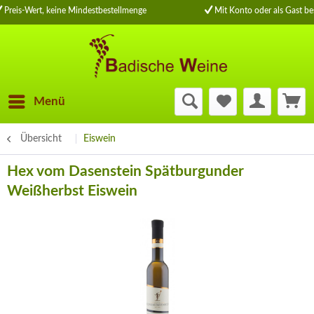
Preis-Wert, keine Mindestbestellmenge
Mit Konto oder als Gast bes
Menü
Übersicht
Eiswein
Hex vom Dasenstein Spätburgunder
Weißherbst Eiswein