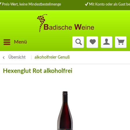
Preis-Wert, keine Mindestbestellmenge
Mit Konto oder als Gast be
Menü
Übersicht
alkoholfreier Genuß
Hexenglut Rot alkoholfrei