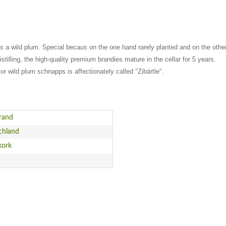
 is a wild plum. Special becaus on the one hand rarely planted and on the other 
stilling, the high-quality premium brandies mature in the cellar for 5 years.
r wild plum schnapps is affectionately called "Zibärtle".
rand
chland
kork