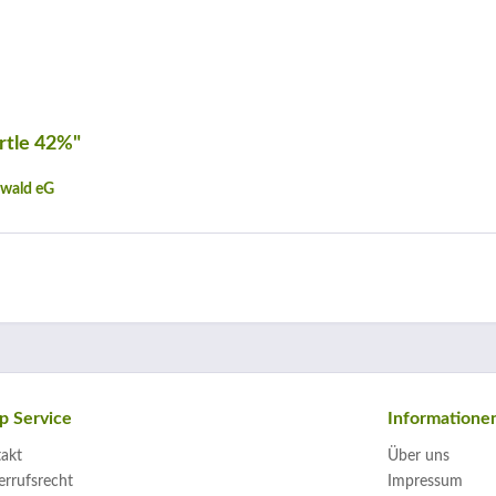
rtle 42%"
zwald eG
p Service
Informatione
akt
Über uns
rrufsrecht
Impressum