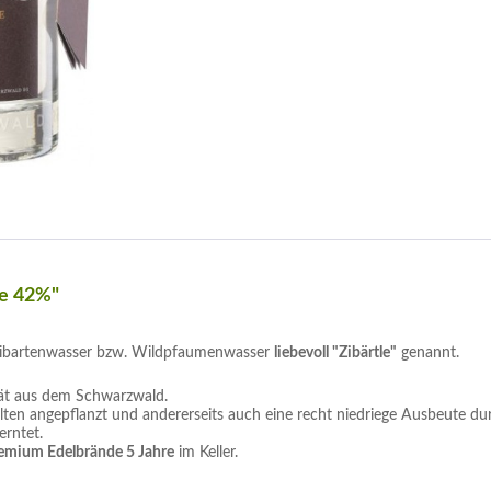
le 42%"
 Zibartenwasser bzw. Wildpfaumenwasser
liebevoll "Zibärtle"
genannt.
tät aus dem Schwarzwald.
selten angepflanzt und andererseits auch eine recht niedriege Ausbeute dur
rntet.
emium Edelbrände 5 Jahre
im Keller.