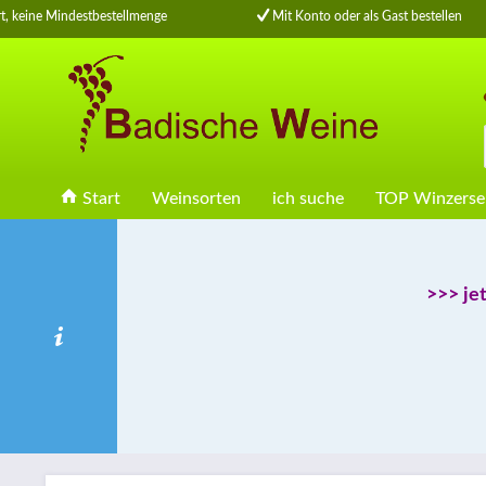
 keine Mindestbestellmenge
Mit Konto oder als Gast bestellen
Start
Weinsorten
ich suche
TOP Winzerse
>>> je