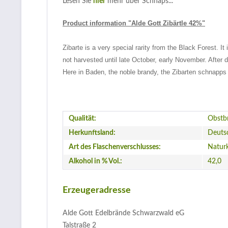
Lesen Sie
hier
mehr über Schnaps...
Product information "Alde Gott Zibärtle 42%"
Zibarte is a very special rarity from the Black Forest. It
not harvested until late October, early November. After di
Here in Baden, the noble brandy, the Zibarten schnapps o
Qualität:
Obstb
Herkunftsland:
Deuts
Art des Flaschenverschlusses:
Natur
Alkohol in % Vol.:
42,0
Erzeugeradresse
Alde Gott Edelbrände Schwarzwald eG
Talstraße 2