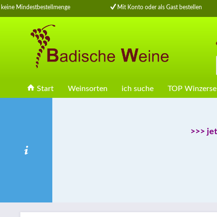
keine Mindestbestellmenge
Mit Konto oder als Gast bestellen
Start
Weinsorten
ich suche
TOP Winzerse
>>> je