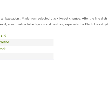
ambassadors. Made from selected Black Forest cherries. After the fine distillat
igestif, also to refine baked goods and pastries, especially the Black Forest ga
rand
chland
kork