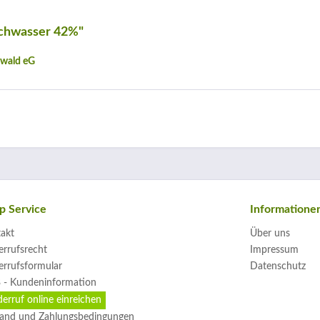
schwasser 42%"
zwald eG
p Service
Informatione
akt
Über uns
rrufsrecht
Impressum
rrufsformular
Datenschutz
 - Kundeninformation
erruf online einreichen
and und Zahlungsbedingungen