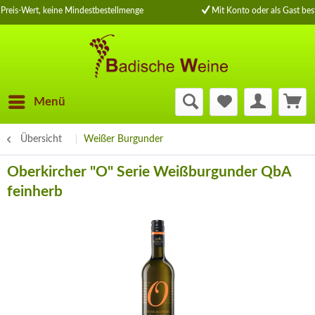
Preis-Wert, keine Mindestbestellmenge
Mit Konto oder als Gast best
Menü
Übersicht
Weißer Burgunder
Oberkircher "O" Serie Weißburgunder QbA
feinherb