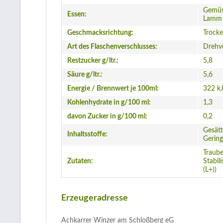
Gemüse
Essen:
Lamm
Geschmacksrichtung:
Trock
Art des Flaschenverschlusses:
Drehv
Restzucker g/ltr.:
5,8
Säure g/ltr.:
5,6
Energie / Brennwert je 100ml:
322 kJ
Kohlenhydrate in g/100 ml:
1,3
davon Zucker in g/100 ml:
0,2
Gesätt
Inhaltsstoffe:
Gering
Traube
Zutaten:
Stabil
(L+))
Erzeugeradresse
Achkarrer Winzer am Schloßberg eG