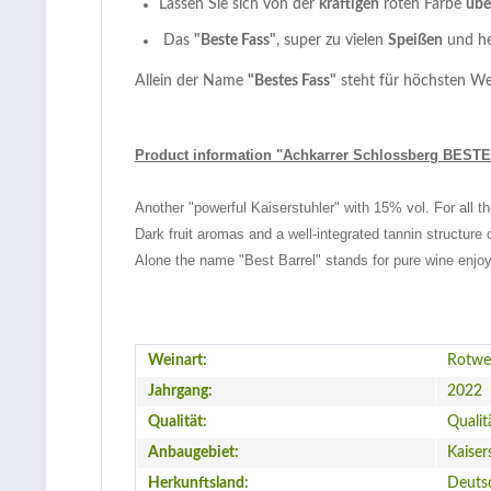
Lassen Sie sich von der
kräftigen
roten Farbe
übe
Das
"Beste Fass"
, super zu vielen
Speißen
und he
Allein der Name
"Bestes Fass"
steht für höchsten W
Product information "Achkarrer Schlossberg BEST
Another "powerful Kaiserstuhler" with 15% vol. For all th
Dark fruit aromas and a well-integrated tannin structure 
Alone the name "Best Barrel" stands for pure wine enjo
Weinart:
Rotwe
Jahrgang:
2022
Qualität:
Qualit
Anbaugebiet:
Kaiser
Herkunftsland:
Deuts