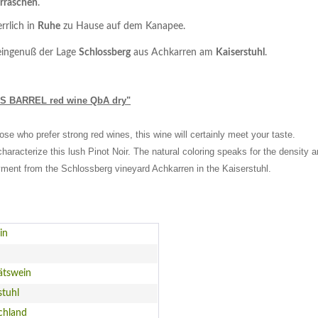
rraschen
.
rrlich in
Ruhe
zu Hause auf dem Kanapee.
eingenuß der Lage
Schlossberg
aus Achkarren am
Kaiserstuhl
.
ES BARREL red wine QbA dry"
ose who prefer strong red wines, this wine will certainly meet your taste.
characterize this lush Pinot Noir. The natural coloring speaks for the density 
yment from the Schlossberg vineyard Achkarren in the Kaiserstuhl.
in
ätswein
stuhl
chland