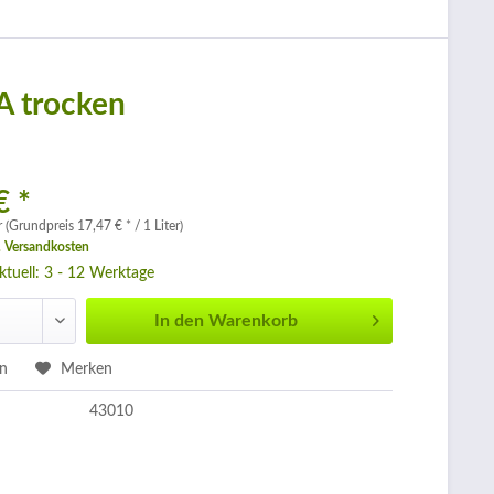
A trocken
€ *
r (Grundpreis 17,47 € * / 1 Liter)
. Versandkosten
aktuell: 3 - 12 Werktage
In den
Warenkorb
en
Merken
43010