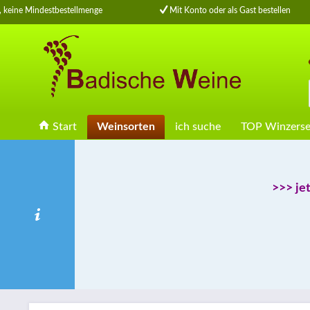
eine Mindestbestellmenge
Mit Konto oder als Gast bestellen
Start
Weinsorten
ich suche
TOP Winzerse
>>> je