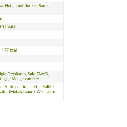
, Fleisch mit dunkler Sauce,
en
erschluss
 / 77 kcal
igte Fettsäuren, Salz, Eiweiß,
fügige Mengen an Fett
n, Antioxidationsmittel: Sulfite,
isator (Metaweisäure, Weinsäure