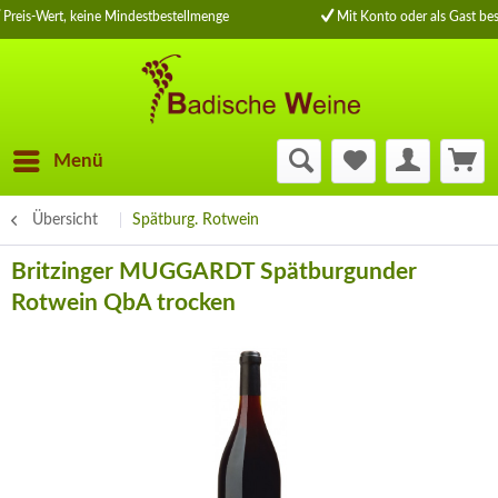
Preis-Wert, keine Mindestbestellmenge
Mit Konto oder als Gast bes
Menü
Übersicht
Spätburg. Rotwein
Britzinger MUGGARDT Spätburgunder
Rotwein QbA trocken