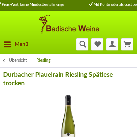
Preis-Wert, keine Mindestbestellmenge
Mit Konto oder als Gast bes
Menü
Übersicht
Riesling
Durbacher Plauelrain Riesling Spätlese
trocken