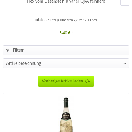
Hex vom Dasenstein Rivaner QbA feinherb
Inhalt
0.75 Liter
(Grundpreis 7,20 € * / 1 Liter)
5,40 € *
Filtern
Vorherige Artikel laden