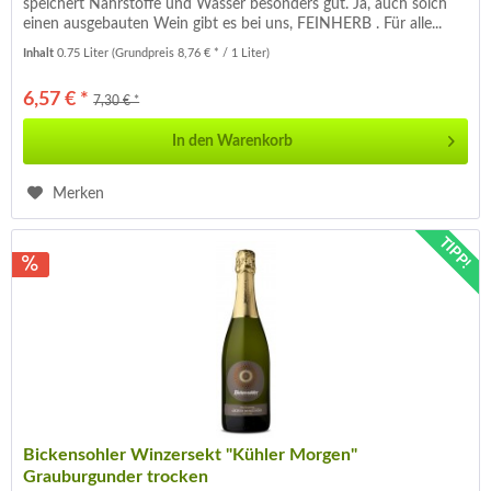
speichert Nährstoffe und Wasser besonders gut. Ja, auch solch
einen ausgebauten Wein gibt es bei uns, FEINHERB . Für alle...
Inhalt
0.75 Liter
(Grundpreis 8,76 € * / 1 Liter)
6,57 € *
7,30 € *
In den
Warenkorb
Merken
TIPP!
Bickensohler Winzersekt "Kühler Morgen"
Grauburgunder trocken